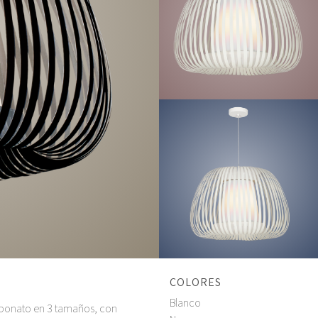
COLORES
Blanco
rbonato en 3 tamaños, con