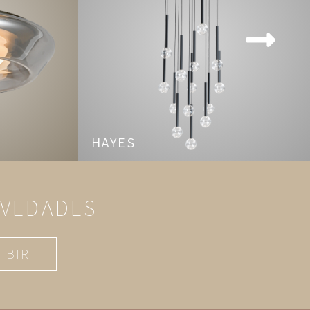
HAYES
OVEDADES
IBIR