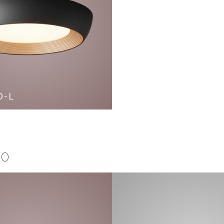
O-L
HO