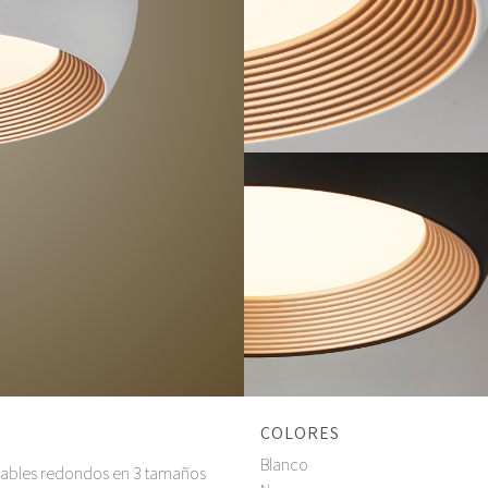
COLORES
Blanco
zables redondos en 3 tamaños