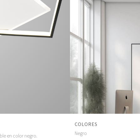
COLORES
Negro
ble en color negro.